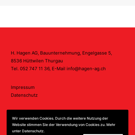
H. Hagen AG, Bauunternehmung, Engelgasse 5,
8536 Hüttwilen Thurgau
Tel.
052 747 11 36
, E-Mail
info@hagen-ag.ch
Impressum
Datenschutz
Wir verwenden Cookies. Durch die weitere Nutzung der
Website stimmen Sie der Verwendung von Cookies zu. Mehr
unter
Datenschutz
.
© 2021 H. Hagen AG.
Erstellt mit hitsch.design.